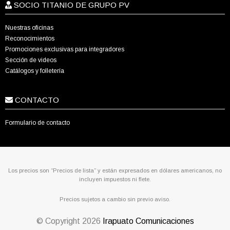
SOCIO TITANIO DE GRUPO PV
Nuestras oficinas
Reconocimientos
Promociones exclusivas para integradores
Sección de videos
Catálogos y folletería
CONTACTO
Formulario de contacto
Los precios son “Precios de lista” y están expresados en dólares americanos, no
incluyen impuestos ni flete.
Precios sujetos a cambio sin previo aviso.
© Copyright
2026
Irapuato Comunicaciones