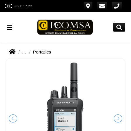
USD: 17.22
...
Portatiles