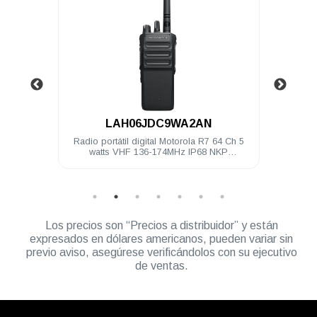
.
LAH06JDC9WA2AN
4 Ch 5
Radio portátil digital Motorola R7 64 Ch 5
Radio 
ilitado
watts VHF 136-174MHz IP68 NKP
watts
Compatible
Los precios son “Precios a distribuidor” y están
expresados en dólares americanos, pueden variar sin
previo aviso, asegúrese verificándolos con su ejecutivo
de ventas.