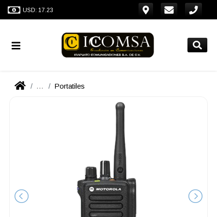
USD: 17.23
...
Portatiles