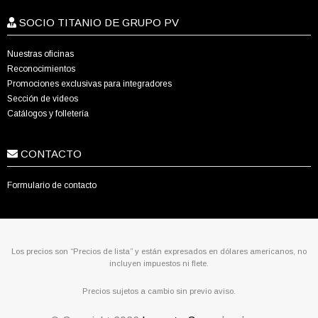
SOCIO TITANIO DE GRUPO PV
Nuestras oficinas
Reconocimientos
Promociones exclusivas para integradores
Sección de videos
Catálogos y folletería
CONTACTO
Formulario de contacto
Los precios son “Precios de lista” y están expresados en dólares americanos, no
incluyen impuestos ni flete.
Precios sujetos a cambio sin previo aviso.