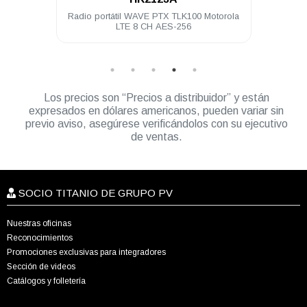
70Mhz
Radio portátil WAVE PTX TLK100 Motorola
Radi
LTE 8 CH AES-256
Los precios son “Precios a distribuidor” y están
expresados en dólares americanos, pueden variar sin
previo aviso, asegúrese verificándolos con su ejecutivo
de ventas.
SOCIO TITANIO DE GRUPO PV
Nuestras oficinas
Reconocimientos
Promociones exclusivas para integradores
Sección de videos
Catálogos y folletería