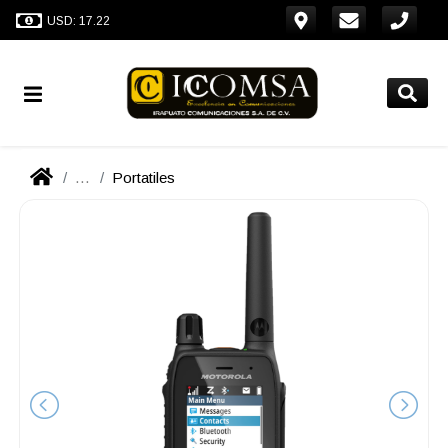
USD: 17.22
...
Portatiles