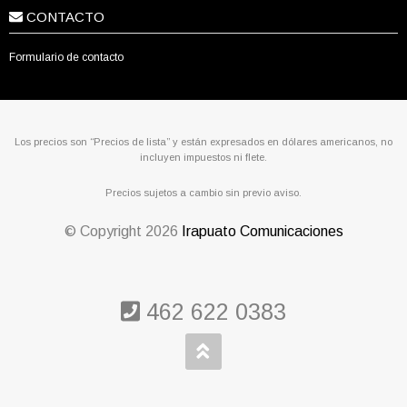
CONTACTO
Formulario de contacto
Los precios son “Precios de lista” y están expresados en dólares americanos, no
incluyen impuestos ni flete.
Precios sujetos a cambio sin previo aviso.
© Copyright
2026
Irapuato Comunicaciones
462 622 0383