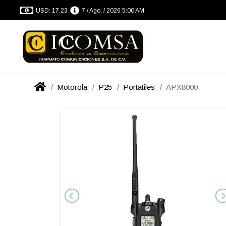
USD: 17.23
7 / Ago. / 2026 5:00 AM
Motorola
P25
Portatiles
APX8000