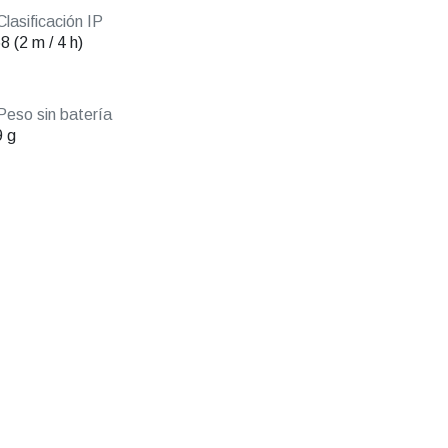
lasificación IP
8 (2 m / 4 h)
eso sin batería
 g