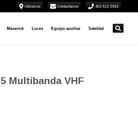
Ubícanos
Contáctanos
462 622 0383
Maverick
Luces
Equipo auxiliar
Satelital
25 Multibanda VHF