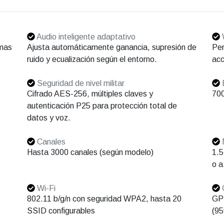
Audio inteligente adaptativo
W
emas
Ajusta automáticamente ganancia, supresión de
Per
ruido y ecualización según el entorno.
acc
Seguridad de nivel militar
Cifrado AES-256, múltiples claves y
70
autenticación P25 para protección total de
datos y voz.
Canales
M
Hasta 3000 canales (según modelo)
1.5
o a
Wi-Fi
802.11 b/g/n con seguridad WPA2, hasta 20
GPS
SSID configurables
(9