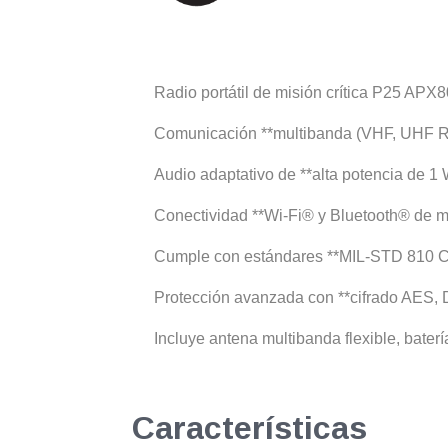
Radio portátil de misión crítica P25 APX
Comunicación **multibanda (VHF, UHF R1
Audio adaptativo de **alta potencia de 1 
Conectividad **Wi-Fi® y Bluetooth® de mis
Cumple con estándares **MIL-STD 810 C-G*
Protección avanzada con **cifrado AES, 
Incluye antena multibanda flexible, bate
Características