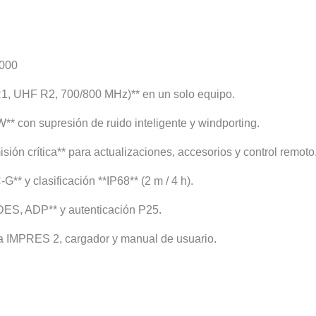
8000
, UHF R2, 700/800 MHz)** en un solo equipo.
W** con supresión de ruido inteligente y windporting.
ión crítica** para actualizaciones, accesorios y control remoto
* y clasificación **IP68** (2 m / 4 h).
DES, ADP** y autenticación P25.
ría IMPRES 2, cargador y manual de usuario.