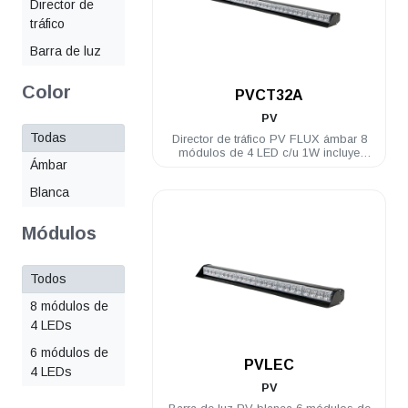
Director de
tráfico
Barra de luz
.
Color
PVCT32A
PV
Todas
Director de tráfico PV FLUX ámbar 8
módulos de 4 LED c/u 1W incluye
Ámbar
controlador
Blanca
Módulos
Todos
8 módulos de
4 LEDs
.
6 módulos de
PVLEC
4 LEDs
PV