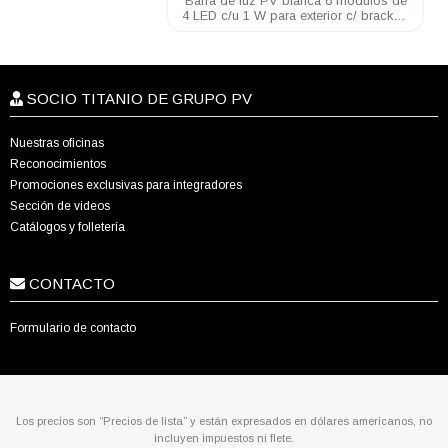
Barra de luz PV blanca 6 módulos de
4 LED c/u 1 W para exterior c/ brackets
de montaje
SOCIO TITANIO DE GRUPO PV
Nuestras oficinas
Reconocimientos
Promociones exclusivas para integradores
Sección de videos
Catálogos y folletería
CONTACTO
Formulario de contacto
Los precios son “Precios de lista” y están expresados en dólares americanos, no
incluyen impuestos ni flete.