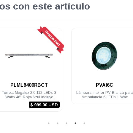
os con este artículo
Promoción
.
PLML8400RBCT
PVAI6C
Torreta Megalux 2.0 112 LEDs 3
Lámpara interior PV Blanca para
Watts 46" Rojo/Azul incluye
Ambulancia 6 LEDs 1 Watt
controlador, sirena y bocina de
$ 999.00 USD
100 Watts