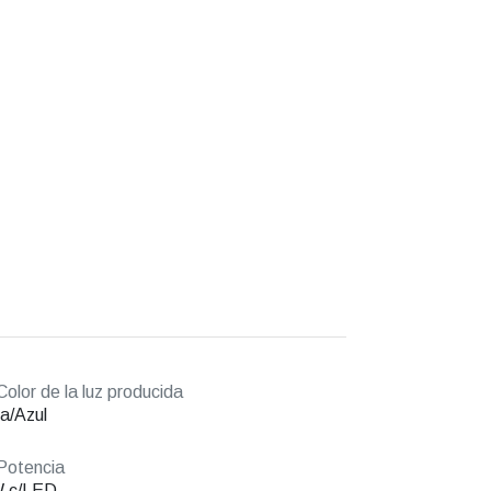
olor de la luz producida
a/Azul
Potencia
W c/LED