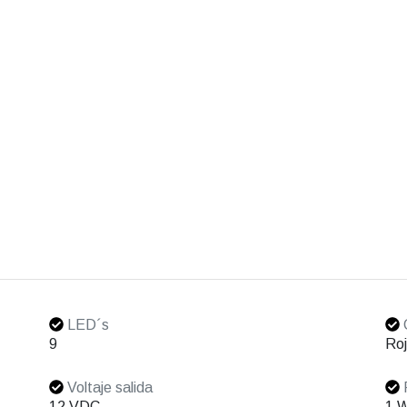
LED´s
C
9
Roj
Voltaje salida
12 VDC
1 