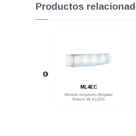
Productos relacionad
.
.
ML4EA
ML4EC
 esquinero Megalux
Módulo esquinero Megalux
bar de 4 LEDs
Blanco de 4 LEDs