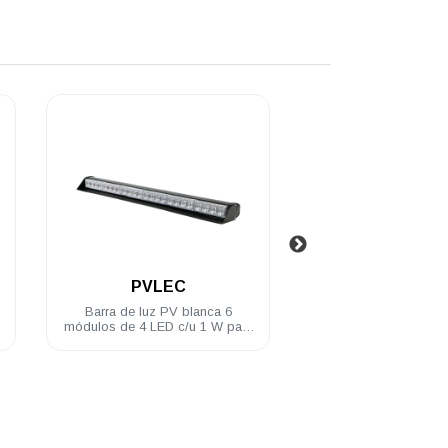
.
.
PVLEC
ML4EA
Barra de luz PV blanca 6
Módulo esquinero 
módulos de 4 LED c/u 1 W para
Ámbar de 4 L
exterior c/ brackets de montaje