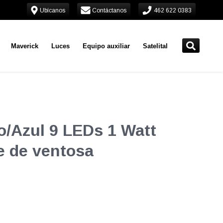
Ubícanos
Contáctanos
462 622 0383
Maverick
Luces
Equipo auxiliar
Satelital
o/Azul 9 LEDs 1 Watt
e de ventosa