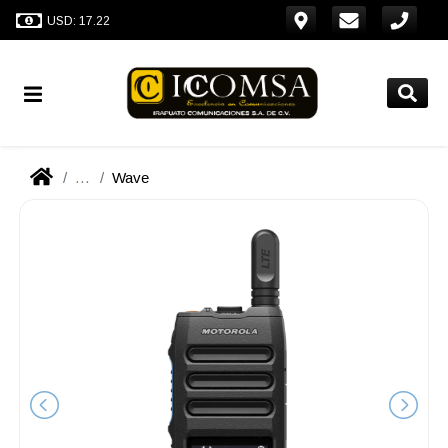
USD: 17.22
...
Wave