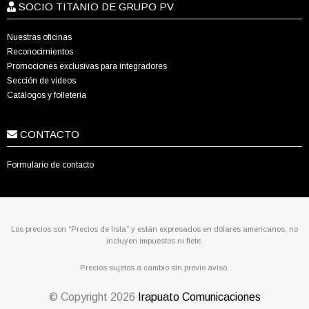
SOCIO TITANIO DE GRUPO PV
Nuestras oficinas
Reconocimientos
Promociones exclusivas para integradores
Sección de videos
Catálogos y folletería
CONTACTO
Formulario de contacto
Los precios son “Precios de lista” y están expresados en dólares americanos, no
incluyen impuestos ni flete.
Precios sujetos a cambio sin previo aviso.
© Copyright
2026
Irapuato Comunicaciones