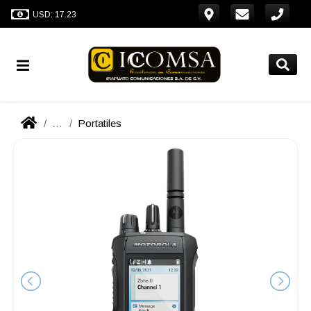
USD: 17.23
...
Portatiles