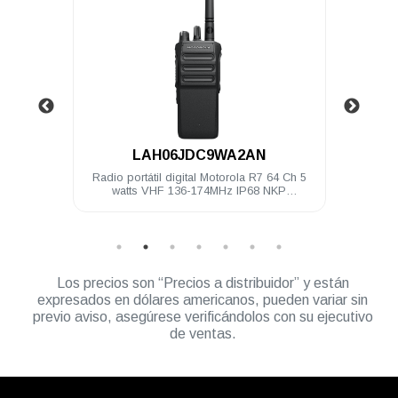
.
LAH06JDC9WA2AN
4 Ch 5
Radio portátil digital Motorola R7 64 Ch 5
Radio 
ilitado
watts VHF 136-174MHz IP68 NKP
Compatible
Los precios son “Precios a distribuidor” y están
expresados en dólares americanos, pueden variar sin
previo aviso, asegúrese verificándolos con su ejecutivo
de ventas.